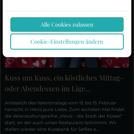
Alle Cookies zulassen
Cookie-Einstellungen ändern
Kuss um Kuss, ein köstliches Mittag-
oder Abendessen im Lige...
Anlässlich des Valentinstags vom 13. bis 15. Februar
herrscht in Hévíz pure Liebe. Zum sechsten Mal findet
die Veranstaltungsreihe „Hévíz – die Stadt der Küsse!“
statt, an der auch unser Restaurant teilnimmt. Wir
stellen wieder eine Kussbank für Selfies a...