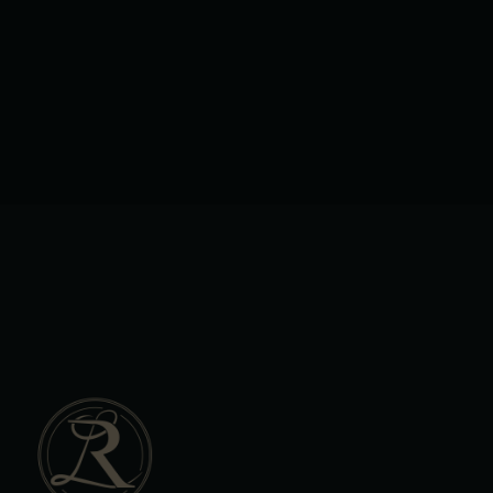
Leaflet
|
Tiles © Esri — Esri, DeLorme, NAVTEQ