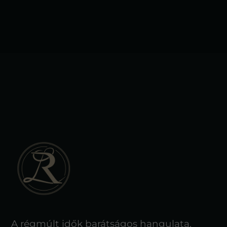
A régmúlt idők barátságos hangulata,