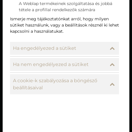
A Weblap termékeinek szolgáltatása és jobbá
elfogadom.
tétele a profillal rendelkezők számára
Hozzájárulok, hogy a weboldal
Ismerje meg tájékoztatónkat arról, hogy milyen
sütiket használunk, vagy a beállítások résznél ki lehet
kapcsolatfelvétel céljából tárolja az adataimat
kapcsolni a használatukat.
Nem vagyok robot!
Ha engedélyezed a sütiket
Foglalás
Ha nem engedélyezed a sütiket
A cookie-k szabályozása a böngésző
beállításaival