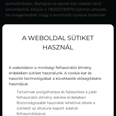
parkolónkban. Behajtás az épület bal oldalán lévő
sorompónál. Kérjük a +36203736979 számon jelezzék,
ha megérkeztek, hogy a sorompót nyissuk önöknek!
A WEBOLDAL SÜTIKET
HASZNÁL
A weboldalon a minőségi felhasználói élmény
érdekében sütiket használunk. A cookie-kat és
hasonló technológiákat a következők elősegítésére
használjuk:
Tartalmak szolgáltatása és fejlesztése a jobb
Üzenet
felhasználói élmény elérése érdekében
Biztonságosabb használat lehetővé tétele a
sütikből az általunk kapott adatok
felhasználásával.
Az
adatvédelmi nyilatkozat
ot elolvastam és