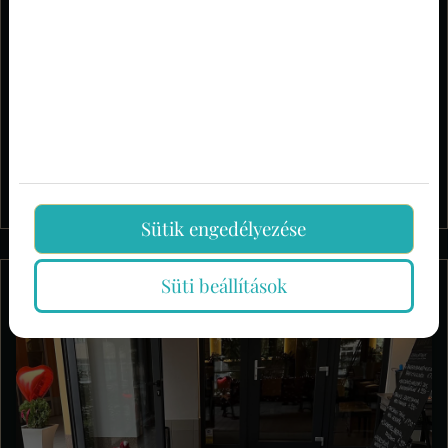
Csókszor csók után egy finom ebéd,
vagy vacsora a Liget Roya...
Hévízen a Valentin-nap apropóján, február 13. és 15.
között dúl a szerelem, hiszen hatodszor rendezik meg a
„Hévíz a Csókok városa!” című programsorozatot,
melyhez éttermünk is csatlakozik. Ismét felállítjuk a
szelfizőknek a csókpadot, és séfünk is garant...
Sütik engedélyezése
Süti beállítások