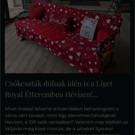
Csókcsaták dúlnak idén is a Liget
Royal Étteremben Hévízen!...
Mivel mással lehetne stílszerűbben beharangozni a
várva-várt tavaszt, mint egy szerelmes hétvégével
Hévízen, a 100 csók városában? Valentin-nap tájékán az
időjárás még kissé morcos, de a szíveket ilyenkor