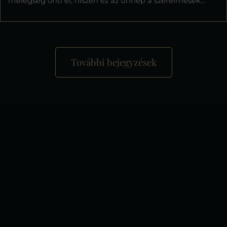
melegség önti el, hiszen ez az ünnep a szerelmesek...
További bejegyzések