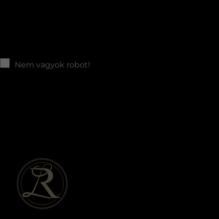
Üzenet
Az
adatvédelmi nyilatkozat
ot elolvastam és
elfogadom.
Hozzájárulok, hogy a weboldal kapcsolatfelvétel
céljából tárolja az adataimat
Nem vagyok robot!
Kapcsolatfelvétel