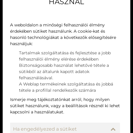
HASZNÁL
HIRDETÉS
A weboldalon a minőségi felhasználói élmény
érdekében sütiket használunk. A cookie-kat és
hasonló technológiákat a következők elősegítésére
Hévízi Desszert – első ízben a Liget
használjuk:
Royal Étteremtől
Tartalmak szolgáltatása és fejlesztése a jobb
felhasználói élmény elérése érdekében
A Liget Royal Éttermet tisztelte meg azzal Szlavicsek
Biztonságosabb használat lehetővé tétele a
Judit, a Hévízkult Egyesület elnöke, hogy elsőként
sütikből az általunk kapott adatok
kérte fel egy desszerkülönlegesség megálmodására a
felhasználásával.
most induló HÉVÍZI DESSZERT talkshow-sorozathoz.
A Weblap termékeinek szolgáltatása és jobbá
Léhner Tamás üzletvezető és Bódis Tamás séf
tétele a profillal rendelkezők számára
örömme...
Ismerje meg tájékoztatónkat arról, hogy milyen
sütiket használunk, vagy a beállítások résznél ki lehet
kapcsolni a használatukat.
Ha engedélyezed a sütiket