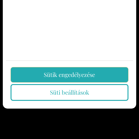
Mivel mással lehetne stílszerűbben beharangozni a
várva-várt tavaszt, mint egy szerelmes hétvégével
Hévízen, a 100 csók városában? Valentin-nap tájékán
az időjárás még kissé morcos, de a szíveket ilyenkor
melegség önti el, hiszen ez az ünnep a szerelmesek...
További bejegyzések
Leaflet
|
Tiles © Esri — Esri, DeLorme, NAVTEQ
Ajánlatkérés
+
Űrlapunkon megadott elérhetőségeid egyikén hamarosan
−
Sütik engedélyezése
felvesszük veled a kapcsolatot.
Az év kedvencei a hévízi Liget Royal
Süti beállítások
Név
Étteremben
E-mail
Telefon