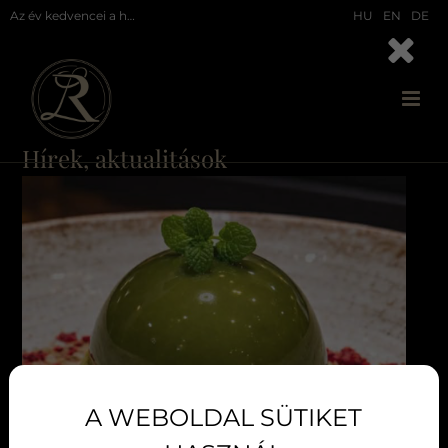
Az év kedvencei a hévízi Liget Royal Étteremben - a 10/10-es túrógombóc, állítólag a legjobb az országban!
HU
EN
DE
Hírek, aktualitások
A WEBOLDAL SÜTIKET