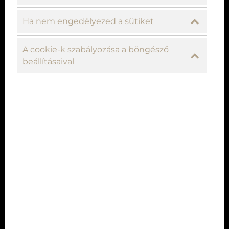
Ha nem engedélyezed a sütiket
A cookie-k szabályozása a böngésző
beállításaival
Csókszor csók után egy finom ebéd,
vagy vacsora a Liget Roya...
Hévízen a Valentin-nap apropóján, február 13. és 15.
között dúl a szerelem, hiszen hatodszor rendezik meg
a „Hévíz a Csókok városa!” című programsorozatot,
melyhez éttermünk is csatlakozik. Ismét felállítjuk a
szelfizőknek a csókpadot, és séfünk is garant...