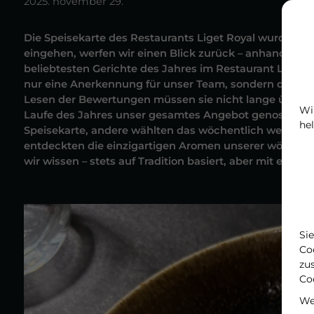
2025. november 29.
Die Speisekarte des Restaurants Liget Royal wurde heu
eingehen, werfen wir einen Blick zurück – anhand der
beliebtesten Gerichte des Jahres im Restaurant Liget 
nur eine Anerkennung für unser Team, sondern dienen 
Lesen der Bewertungen müssen sie nicht lange überleg
Wi
Laufe des Jahres unser gesamtes Angebot genossen. Vi
hel
Speisekarte, andere wählten das wöchentlich wechse
entdeckten die einzigartigen Aromen unserer wöchentl
wir wissen – stets auf Tradition basiert, aber mit ein
Si
Co
zu
Co
We