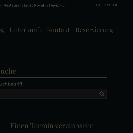
HU
EN
DE
Die Favoriten des Jahres im Restaurant Liget Royal in Hévíz – die Quarkknödel (10/10), angeblich die besten des Landes!
og
Unterkunft
Kontakt
Reservierung
Suche
uchbegriff
Einen Termin vereinbaren