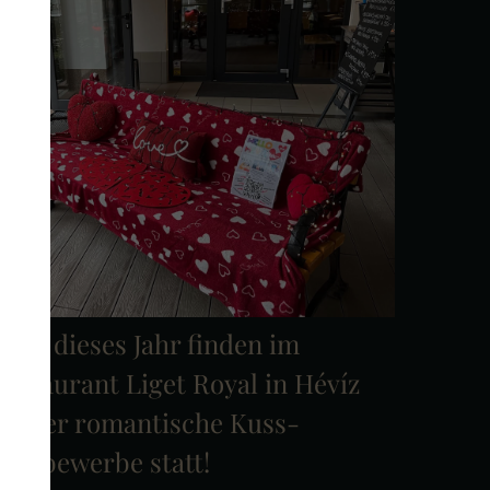
uch dieses Jahr finden im
estaurant Liget Royal in Hévíz
wieder romantische Kuss-
Wettbewerbe statt!