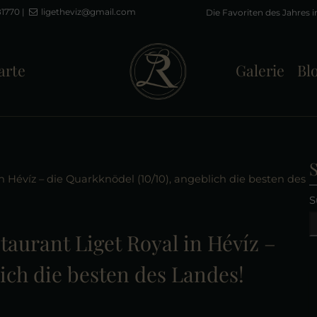
81770
|
ligetheviz@gmail.com
arte
Galerie
Bl
n Hévíz – die Quarkknödel (10/10), angeblich die besten des
S
taurant Liget Royal in Hévíz –
ich die besten des Landes!