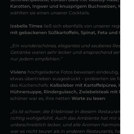
Karotten, Ingwer und knusprigem Buchweizen, Mohnk
wählten sie einen unserer Cocktails.
Izabella Tímea
ließ sich ebenfalls von unserer regulären
mit gebackenen Süßkartoffeln, Spinat, Feta und Granat
„Ein wunderschönes, elegantes und sauberes Restaura
Getränke waren sehr lecker und ansprechend serviert. A
nur jedem empfehlen.“
Viviens
hochgeladene Fotos beweisen eindeutig, dass i
etwas übertrieben ausgedrückt – probierten sie fast 
des Küchenchefs:
Kalbsleber mit Kartoffelpüree, Haxenp
Hühnersuppe, Rindergulasch, Zwiebelsteak mit Pommes
schöner war es, ihre netten
Worte zu lesen
:
„Es ist schwer, die Erlebnisse in diesem Restaurant in W
richtig wohlgefühlt. Auch das Ambiente hat mir sehr gut 
unbeschreiblich lecker, und alle Aromen harmonierten 
war es nicht teurer als in anderen Restaurants, hat das