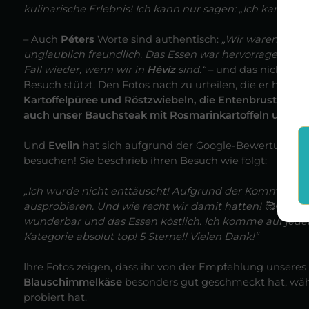
kulinarische Erlebnis! Ich kann nur sagen: „Ich kann 
– Auch
Péters
Worte sind authentisch:
„Wir waren mehrm
unglaublich freundlich. Das Essen war hervorragend. 
Fall wieder, wenn wir in
Hévíz
sind.“
– und das nicht zule
Besuch stützt. Den Fotos nach zu urteilen, die er hochge
Kartoffelpüree und Röstzwiebeln, die Entenbrust mit 
auch unser Bauchsteak mit Rosmarinkartoffeln und Kn
Und
Evelin
hat sich aufgrund der Google-Bewertungen 
besuchen! Sie beschrieb ihren Besuch wie folgt:
„Ich wurde nicht enttäuscht! Aufgrund der Kommentare 
ausprobieren. Und wie recht wir damit hatten! 🥰😍 Wi
wunderbar und das Essen köstlich. Ich komme auf jeden F
Kategorie absolut top! 5 Sterne!! Vielen Dank!“
Ihre Fotos zeigen, dass ihr von der Empfehlung unsere
Blauschimmelkäse
besonders gut geschmeckt hat, währ
probiert hat.