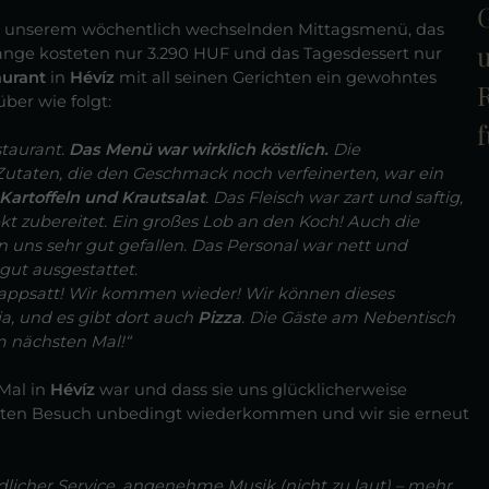
u unserem wöchentlich wechselnden Mittagsmenü, das
u
Gänge kosteten nur 3.290 HUF und das Tagesdessert nur
aurant
in
Hévíz
mit all seinen Gerichten ein gewohntes
R
ber wie folgt:
f
taurant.
Das Menü war wirklich köstlich.
Die
utaten, die den Geschmack noch verfeinerten, war ein
artoffeln und Krautsalat
. Das Fleisch war zart und saftig,
kt zubereitet. Ein großes Lob an den Koch! Auch die
uns sehr gut gefallen. Das Personal war nett und
 gut ausgestattet.
pappsatt! Wir kommen wieder! Wir können dieses
, und es gibt dort auch
Pizza
. Die Gäste am Nebentisch
m nächsten Mal!“
Mal in
Hévíz
war und dass sie uns glücklicherweise
chsten Besuch unbedingt wiederkommen und wir sie erneut
licher Service, angenehme Musik (nicht zu laut) – mehr