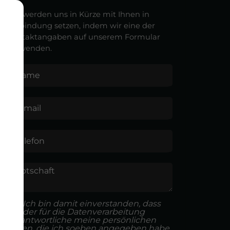
Wir werden uns in Kürze mit Ihnen in
Verbindung setzen, indem wir eine der
Kontaktangaben auf unserem Formular
verwenden.
Name
E-mail
Telefon
Botschaft
Ich bin damit einverstanden, dass
der für die Datenverarbeitung
Verantwortliche meine persönlichen
Daten, die ich soeben angegeben habe,