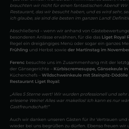
brauchten wir nicht für einen fantastischen Abend! Wi
Restaurant, das wir besucht haben, und es wird sehr, seh
ich glaube, sie sind die besten im ganzen Land! Definiti
Abschließend – wenn wir anhand von Gästebewertungen d
besonderen Anlässe erwähnen, für die das
Liget Royal 
Regel ein dreigängiges Menü oder sogar ein ganzes Me
Frühling
und Herbst sowie
der Martinstag im November
Ferenc
besuchte uns im Zusammenhang mit der letztg
der Gänsegerichte –
Kürbiscremesuppe, Gänsekeule in 
Küchenchefs –
Wildschweinkeule mit Steinpilz-Dödölle
Restaurant Liget Royal:
„Alles 5 Sterne wert! Wir wurden professionell und seh
erlesene Weine! Alles war makellos! Ich kann es nur wä
Gastfreundschaft!“
Auch wir danken unseren Gästen für ihr Vertrauen und 
wieder bei uns begrüßen zu dürfen. Ebenso freuen wir un