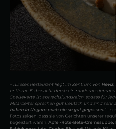
–
„Dieses Restaurant liegt im Zentrum von
Hévíz
, nur 
entfernt. Es besticht durch ein modernes Interieur, 
Speisekarte ist abwechslungsreich, sodass für jeden Gesc
Mitarbeiter sprechen gut Deutsch und sind sehr aufmerk
haben in Ungarn noch nie so gut gegessen.
“
– schrieb
Fotos zeigen, dass sie von Gerichten unserer reguläre
begeistert waren:
Apfel-Rote-Bete-Cremesuppe, Rinder
Schinkenpastete, Cordon Bleu mit Vászoly-Käse, Karto