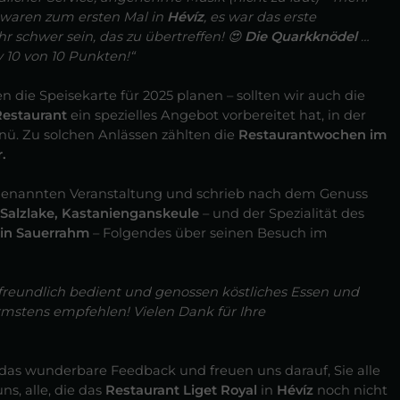
r waren zum ersten Mal in
Hévíz
, es war das erste
r schwer sein, das zu übertreffen! 😍
Die Quarkknödel
…
v 10 von 10 Punkten!“
ie Speisekarte für 2025 planen – sollten wir auch die
Restaurant
ein spezielles Angebot vorbereitet hat, in der
nü. Zu solchen Anlässen zählten die
Restaurantwochen im
.
enannten Veranstaltung und schrieb nach dem Genuss
Salzlake, Kastanienganskeule
– und der Spezialität des
 in Sauerrahm
– Folgendes über seinen Besuch im
r freundlich bedient und genossen köstliches Essen und
rmstens empfehlen! Vielen Dank für Ihre
das wunderbare Feedback und freuen uns darauf, Sie alle
s, alle, die das
Restaurant Liget Royal
in
Hévíz
noch nicht