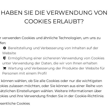
HABEN SIE DIE VERWENDUNG VON
te erneuert. Doch bevor wir auf die Neuerungen
 Google-Gästebewertungen – und sehen uns die
COOKIES ERLAUBT?
Royal an. Die vielen Fünf-Sterne-Bewertungen sind nicht
auch als Orientierungshilfe für unsere Gäste. Nach dem
en, ob sich ein Besuch lohnt! Unsere Gäste haben im
r verwenden Cookies und ähnliche Technologien, um uns zu
ele bevorzugten Gerichte aus unserer regulären
fen:
lnde Menü des Küchenchefs. Die meisten jedoch
Bereitstellung und Verbesserung von Inhalten auf der
ich wechselnden, vergünstigten Mittagskarte, die – wie
Website
em modernen Touch.
Ermöglichung einer sichereren Verwendung von Cookies
unter Verwendung der Daten, die wir von Ihnen erhalten
Wartung und Verbesserung der Produkte der Website für
Personen mit einem Profil
e können wählen, ob Sie alle Cookies oder nur die wichtigsten
okies zulassen möchten, oder Sie können aus einer Reihe von
sätzlichen Einstellungen wählen. Weitere Informationen über
okies und ihre Verwendung finden Sie in der Cookie-Richtlinie.
sentliche Cookies