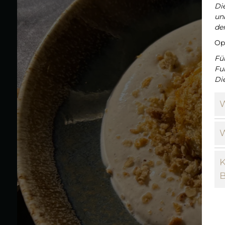
Di
unb
de
Op
Fü
Fu
Di
W
W
K
B