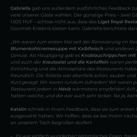
Gabriella
gab uns außerdem ausführliches Feedback z
viele unserer Gäste wählen. Der günstige Preis – zwei 
1.500 HUF – schloss nicht aus, dass das
Liget Royal Rest
Gourmet-Erlebnis bieten kann. Gabriella berichtete darü
„Wir waren zum ersten Mal seit der Renovierung im Res
Blumenkohlcremesuppe mit Kalbfleisch
und anderen Z
Genuss. Als Hauptgang gab es
Knoblauchrippchen mit K
und auch der
Krautsalat und die Kartoffeln
waren perfe
Einrichtung und die Atmosphäre des Restaurants haben 
freundlich. Die Toilette war ebenfalls schön, sauber und
Kurz gesagt: Wir waren rundum zufrieden! Wir waren 
Restaurant jedem in
Hévíz
wärmstens empfehlen! Ach ja
hatten welche, und die war auch sehr lecker. Na ja, bei
Katalin
schrieb in ihrem Feedback, dass sie zum ersten 
ausgewählt hatten. Wir hoffen, dass sie bei ihrem nä
an unserem Tisch begrüßen dürfen!
–
„Es war einfach wunderbar! Himmlisches Essen, freund