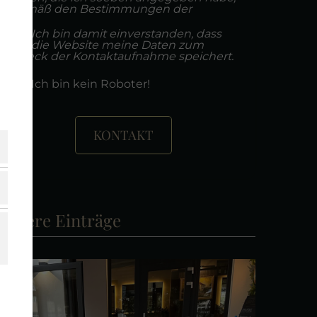
gemäß den Bestimmungen der
Ich bin damit einverstanden, dass
die Website meine Daten zum
Zweck der Kontaktaufnahme speichert.
Ich bin kein Roboter!
KONTAKT
Weitere Einträge