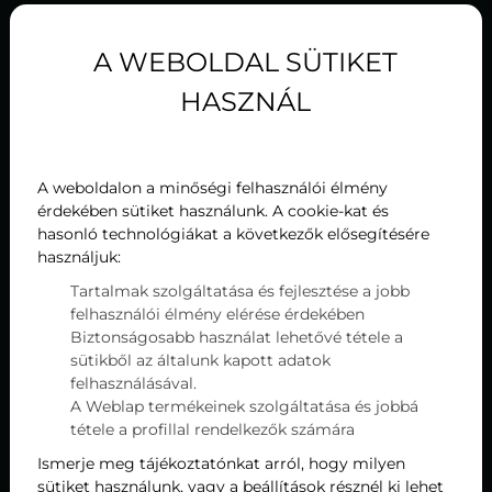
Szűrés
A WEBOLDAL SÜTIKET
HASZNÁL
A weboldalon a minőségi felhasználói élmény
Hírek, aktualitások
érdekében sütiket használunk. A cookie-kat és
hasonló technológiákat a következők elősegítésére
használjuk:
Tartalmak szolgáltatása és fejlesztése a jobb
felhasználói élmény elérése érdekében
Biztonságosabb használat lehetővé tétele a
sütikből az általunk kapott adatok
felhasználásával.
A Weblap termékeinek szolgáltatása és jobbá
tétele a profillal rendelkezők számára
Ismerje meg tájékoztatónkat arról, hogy milyen
sütiket használunk, vagy a beállítások résznél ki lehet