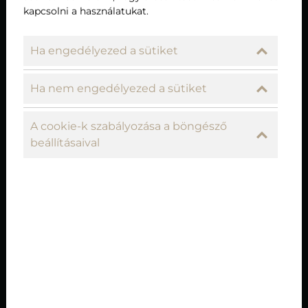
kapcsolni a használatukat.
Ha engedélyezed a sütiket
Ha nem engedélyezed a sütiket
A cookie-k szabályozása a böngésző
beállításaival
Hévízi Desszert – első ízben a Liget
Royal Étteremtől
A Liget Royal Éttermet tisztelte meg azzal Szlavicsek
Judit, a Hévízkult Egyesület elnöke, hogy elsőként
kérte fel egy desszerkülönlegesség megálmodására a
most induló HÉVÍZI DESSZERT talkshow-sorozathoz.
Léhner Tamás üzletvezető és Bódis Tamás séf