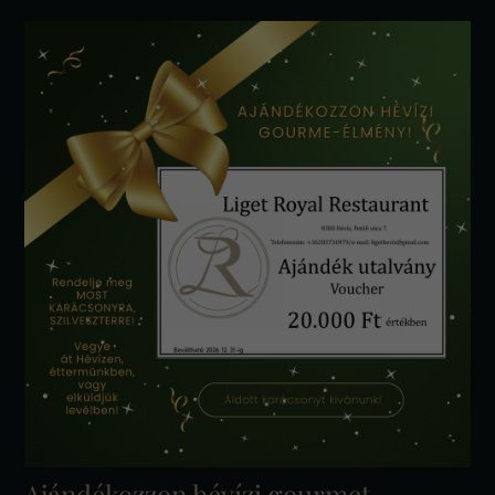
Ajándékozzon hévízi gourmet-