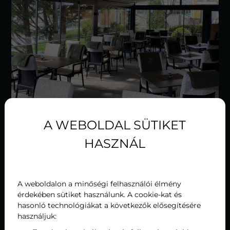
A WEBOLDAL SÜTIKET
HASZNÁL
Hagyomány és innováció ötvözete
Hévízen
A weboldalon a minőségi felhasználói élmény
érdekében sütiket használunk. A cookie-kat és
hasonló technológiákat a következők elősegítésére
Hévíz éttermei mesteri módon ötvözik a magyar
használjuk:
konyha ízeit a modern gasztronómiai trendekkel. A
vendéglátóhelyek széles választéka biztosítja, hogy a