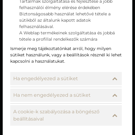
Tartalmak szolgáltatása és fejlesztése a jobb
látogatók megkóstolhassák a helyi specialitásokat,
felhasználói élmény elérése érdekében
mint a gulyás, a pörkölt, vagy a halászlé, miközben
Biztonságosabb használat lehetővé tétele a
különleges, nemzetközi fogásokkal is bővíthetik
sütikből az általunk kapott adatok
gasztronómiai tudásukat. Az innovatív séfek modern
felhasználásával.
A Weblap termékeinek szolgáltatása és jobbá
ételeket álmodnak meg, miközben a tradicionális
tétele a profillal rendelkezők számára
recepteket is újragondolják, így a gasztronómiai
élmények palettája rendkívül színes.
Ismerje meg tájékoztatónkat arról, hogy milyen
sütiket használunk, vagy a beállítások résznél ki lehet
kapcsolni a használatukat.
Hévízi éttermek: a természet
kincsei az asztalon
Ha engedélyezed a sütiket
Hévíz és környéke bővelkedik friss, helyi
Ha nem engedélyezed a sütiket
alapanyagokban, melyek az éttermek kínálatának
alapját képezik. A friss zöldségek, gyümölcsök, a helyi
A cookie-k szabályozása a böngésző
gazdaságokból származó húsok és a Balaton friss halai
kiemelt szerepet kapnak a menükön. Ez a helyi
beállításaival
alapanyagokra összpontosító filozófia nem csak a
minőséget garantálja, de a fenntarthatóság iránti