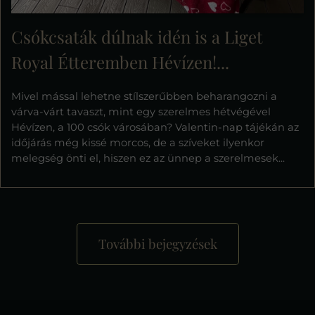
Csókcsaták dúlnak idén is a Liget
Royal Étteremben Hévízen!...
Mivel mással lehetne stílszerűbben beharangozni a
várva-várt tavaszt, mint egy szerelmes hétvégével
Hévízen, a 100 csók városában? Valentin-nap tájékán az
időjárás még kissé morcos, de a szíveket ilyenkor
melegség önti el, hiszen ez az ünnep a szerelmesek...
További bejegyzések