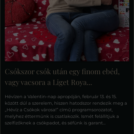
Csókszor csók után egy finom ebéd,
vagy vacsora a Liget Roya...
Hévízen a Valentin-nap apropóján, február 13. és 15.
között dúl a szerelem, hiszen hatodszor rendezik meg a
„Hévíz a Csókok városa!” című programsorozatot,
melyhez éttermünk is csatlakozik. Ismét felállítjuk a
szelfizőknek a csókpadot, és séfünk is garant...