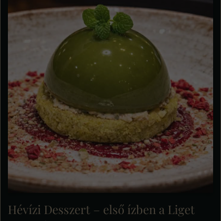
Hévízi Desszert – első ízben a Liget