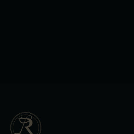
+
−
×
Liget Royal Étterem Hévíz
Leaflet
|
Tiles © Esri — Esri, DeLorme, NAVTEQ