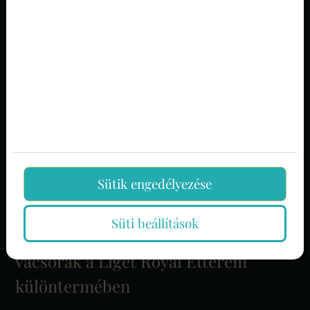
Sütik engedélyezése
Süti beállítások
Céges karácsonyi partik, évvégi
vacsorák a Liget Royal Étterem
különtermében