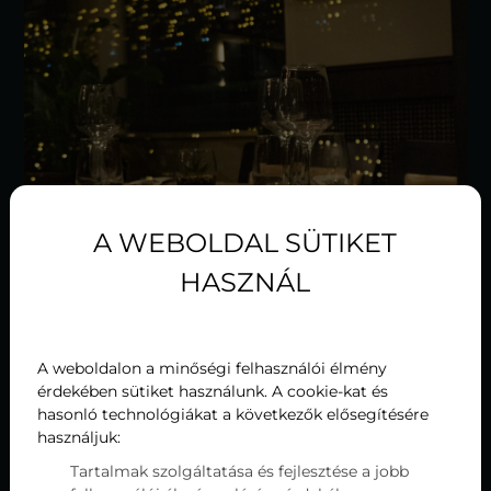
A WEBOLDAL SÜTIKET
HASZNÁL
A weboldalon a minőségi felhasználói élmény
érdekében sütiket használunk. A cookie-kat és
Karácsonyi céges programok
hasonló technológiákat a következők elősegítésére
használjuk:
Hévízen - vacsora egy elegáns,
Tartalmak szolgáltatása és fejlesztése a jobb