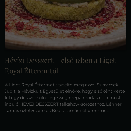
Hévízi Desszert – első ízben a Liget
Royal Étteremtől
A Liget Royal Éttermet tisztelte meg azzal Szlavicsek
Judit, a Hévízkult Egyesület elnöke, hogy elsőként kérte
fel egy desszerkülönlegesség megálmodására a most
induló HÉVÍZI DESSZERT talkshow-sorozathoz. Léhner
Tamás üzletvezető és Bódis Tamás séf örömme...