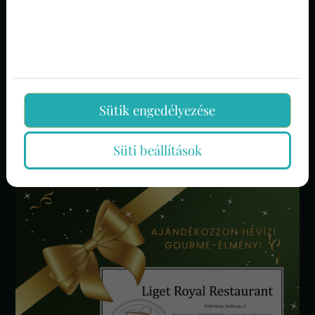
Céges karácsonyi partik, évvégi
vacsorák a Liget Royal Étterem
Sütik engedélyezése
különtermében
Süti beállítások