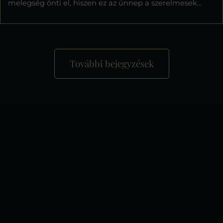
melegség önti el, hiszen ez az ünnep a szerelmesek...
További bejegyzések
+
−
×
Liget Royal Étterem Hévíz