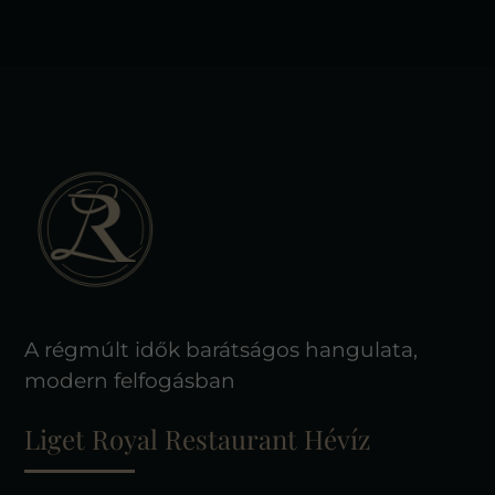
Leaflet
|
Tiles © Esri — Esri, DeLorme, NAVTEQ
A régmúlt idők barátságos hangulata,
modern felfogásban
Liget Royal Restaurant Hévíz