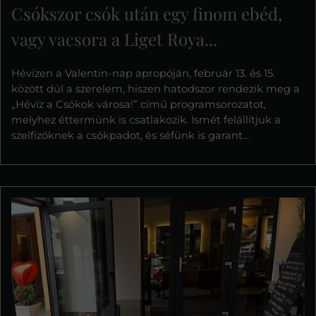
Csókszor csók után egy finom ebéd,
vagy vacsora a Liget Roya...
Hévízen a Valentin-nap apropóján, február 13. és 15.
között dúl a szerelem, hiszen hatodszor rendezik meg a
„Hévíz a Csókok városa!” című programsorozatot,
melyhez éttermünk is csatlakozik. Ismét felállítjuk a
szelfizőknek a csókpadot, és séfünk is garant...