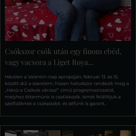
Csókszor csók után egy finom ebéd,
vagy vacsora a Liget Roya...
Hévízen a Valentin-nap apropóján, február 13. és 15.
között dúl a szerelem, hiszen hatodszor rendezik meg a
„Hévíz a Csókok városa!” című programsorozatot,
melyhez éttermünk is csatlakozik. Ismét felállítjuk a
szelfizőknek a csókpadot, és séfünk is garant...