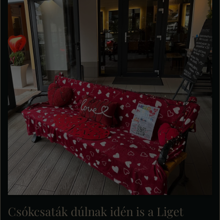
Csókcsaták dúlnak idén is a Liget