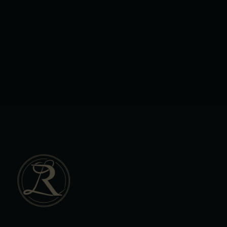
Leaflet
|
Tiles © Esri — Esri, DeLorme, NAVTEQ