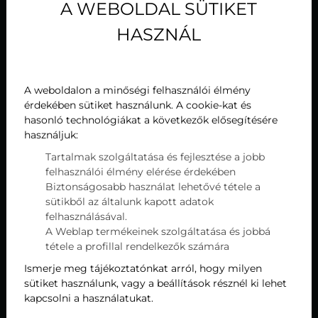
A WEBOLDAL SÜTIKET
HASZNÁL
A weboldalon a minőségi felhasználói élmény
érdekében sütiket használunk. A cookie-kat és
hasonló technológiákat a következők elősegítésére
használjuk:
Tartalmak szolgáltatása és fejlesztése a jobb
felhasználói élmény elérése érdekében
Biztonságosabb használat lehetővé tétele a
sütikből az általunk kapott adatok
felhasználásával.
– A bélszín steak nagyon népszerű a vendégeink
A Weblap termékeinek szolgáltatása és jobbá
tétele a profillal rendelkezők számára
körében, így örömmel tettük fel az új étlapunkra – meséli
Bódis Tamás
, a
Liget Royal Étterem
séfje
Hévíz
en.
Ismerje meg tájékoztatónkat arról, hogy milyen
– A parázsburgonya, amit mellé tálalunk, különleges
sütiket használunk, vagy a beállítások résznél ki lehet
francia fajta, a grenailles, melynek sárga, vékony héja
kapcsolni a használatukat.
szinte elolvad a szájban. Egészben sütjük meg