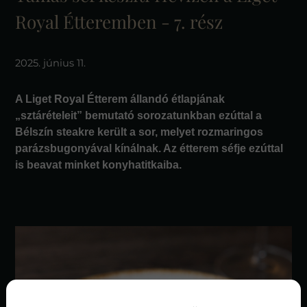
Royal Étteremben - 7. rész
2025. június 11.
A Liget Royal Étterem állandó étlapjának
„sztárételeit” bemutató sorozatunkban ezúttal a
Bélszín steakre került a sor, melyet rozmaringos
parázsbugonyával kínálnak. Az étterem séfje ezúttal
is beavat minket konyhatitkaiba.