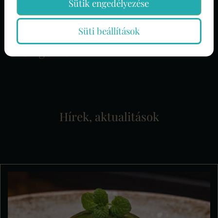
Sütik engedélyezése
Étteremben - a 10/10-es
Süti beállítások
túrógombóc, állítólag a legjobb az
országban!
Hírek, aktualitások