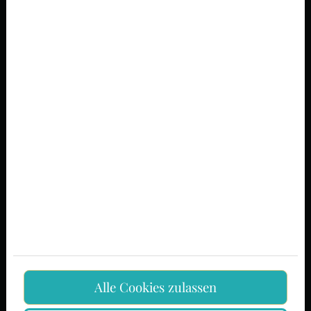
Telefon
Botschaft
Ich bin damit einverstanden, dass der
für die Datenverarbeitung
Verantwortliche meine persönlichen Daten,
die ich soeben angegeben habe, gemäß
den Bestimmungen der
Ich bin damit einverstanden, dass die
Website meine Daten zum Zweck der
Kontaktaufnahme speichert.
Ich bin kein Roboter!
KONTAKT
Alle Cookies zulassen