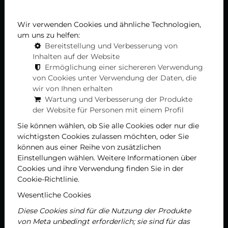
Das Liget Royal Restaurant befindet sich im
Wir verwenden Cookies und ähnliche Technologien,
berühmten Hévíz, genau in der Mitte, wo natürliche
um uns zu helfen:
Schönheit auf urbane Eleganz trifft. Das Restaurant
Bereitstellung und Verbesserung von
wurde vor kurzem komplett renoviert, um dem
Inhalten auf der Website
Interieur ein modernes und stilvolles Aussehen zu
Ermöglichung einer sichereren Verwendung
verleihen und gleichzeitig die Harmonie mit der
von Cookies unter Verwendung der Daten, die
Umgebung zu wahren. Der Terrassenbereich, der eine
wir von Ihnen erhalten
der größten Attraktionen des Restaurants ist,
Wartung und Verbesserung der Produkte
ermöglicht es den Gästen, köstliche Speisen und
der Website für Personen mit einem Profil
Getränke im Freien an der frischen Luft zu genießen.
Sie können wählen, ob Sie alle Cookies oder nur die
Kommen Sie und probieren Sie unsere Neuheiten,
wichtigsten Cookies zulassen möchten, oder Sie
reservieren Sie noch heute einen Tisch!
können aus einer Reihe von zusätzlichen
Einstellungen wählen. Weitere Informationen über
Cookies und ihre Verwendung finden Sie in der
Reservation
Cookie-Richtlinie.
Wesentliche Cookies
Diese Cookies sind für die Nutzung der Produkte
von Meta unbedingt erforderlich; sie sind für das