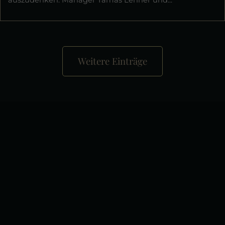
Weitere Einträge
+
−
×
Liget Royal Restaurant Hévíz