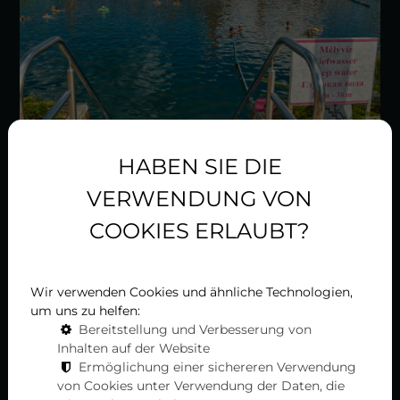
HABEN SIE DIE
VERWENDUNG VON
COOKIES ERLAUBT?
1. Gesundheit und Heilung im
Wir verwenden Cookies und ähnliche Technologien,
Thermalbad von Hévíz
um uns zu helfen:
Bereitstellung und Verbesserung von
Inhalten auf der Website
Der besondere und einzigartige Charakter des Hévízer
Ermöglichung einer sichereren Verwendung
Sees ist durch seinen äußerst reichen
von Cookies unter Verwendung der Daten, die
Mineraliengehalt gegeben, der in seiner