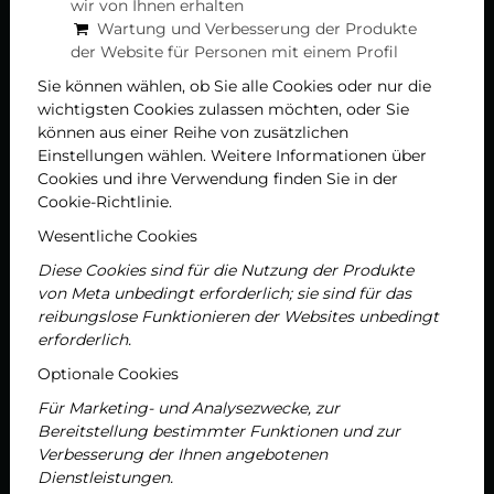
wir von Ihnen erhalten
Zusammensetzung als einzigartig gilt. Dieser
Wartung und Verbesserung der Produkte
Reichtum ermöglicht es dem Wasser des Sees,
der Website für Personen mit einem Profil
besonders effektiv zur Behandlung und Linderung
Sie können wählen, ob Sie alle Cookies oder nur die
vieler Erkrankungen des Bewegungsapparates und
wichtigsten Cookies zulassen möchten, oder Sie
dermatologischer Probleme beizutragen.
können aus einer Reihe von zusätzlichen
Einstellungen wählen. Weitere Informationen über
Das hauseigene Spa nutzt nicht nur die Heilkräfte der
Cookies und ihre Verwendung finden Sie in der
Natur, sondern bietet auch moderne, wissenschaftlich
Cookie-Richtlinie.
fundierte therapeutische Angebote. Dieses breite
Wesentliche Cookies
Therapieangebot ermöglicht es den Besuchern, auf
komplexe Weise Maßnahmen zur Erhaltung und
Diese Cookies sind für die Nutzung der Produkte
Verbesserung ihrer Gesundheit zu ergreifen, wobei
von Meta unbedingt erforderlich; sie sind für das
nicht nur der körperlichen, sondern auch der
reibungslose Funktionieren der Websites unbedingt
geistigen Erholung große Bedeutung beigemessen
erforderlich.
wird. In der Zeit, die wir hier verbringen, geht es also
Optionale Cookies
nicht nur um Ruhe und Entspannung, sondern auch
Für Marketing- und Analysezwecke, zur
um eine echte Investition in das eigene Wohlbefinden
Bereitstellung bestimmter Funktionen und zur
und die Gesundheit.
Verbesserung der Ihnen angebotenen
Dienstleistungen.