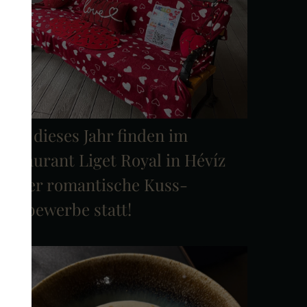
uch dieses Jahr finden im
estaurant Liget Royal in Hévíz
wieder romantische Kuss-
Wettbewerbe statt!