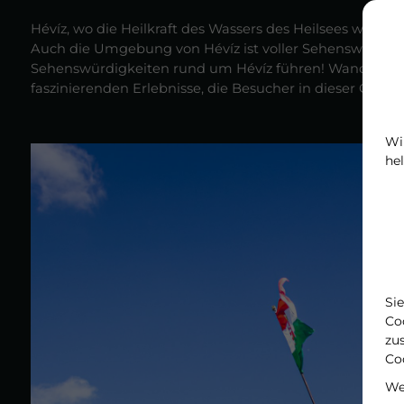
Hévíz, wo die Heilkraft des Wassers des Heilsees weltwe
Auch die Umgebung von Hévíz ist voller Sehenswürdigkeit
Sehenswürdigkeiten rund um Hévíz führen! Wandern, A
faszinierenden Erlebnisse, die Besucher in dieser Gege
Wi
hel
Si
Co
zu
Co
We