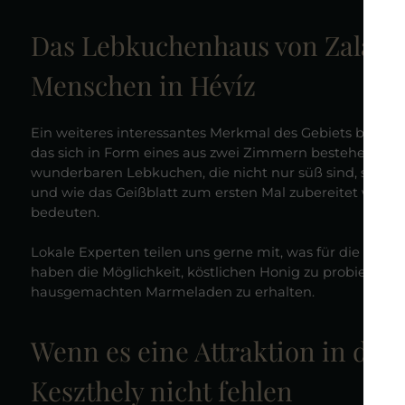
Das Lebkuchenhaus von Zalaszánt
Menschen in Hévíz
Ein weiteres interessantes Merkmal des Gebiets befindet
das sich in Form eines aus zwei Zimmern bestehenden 
wunderbaren Lebkuchen, die nicht nur süß sind, sonder
und wie das Geißblatt zum ersten Mal zubereitet wurd
bedeuten.
Lokale Experten teilen uns gerne mit, was für die Herste
haben die Möglichkeit, köstlichen Honig zu probieren, H
hausgemachten Marmeladen zu erhalten.
Wenn es eine Attraktion in der 
Keszthely nicht fehlen