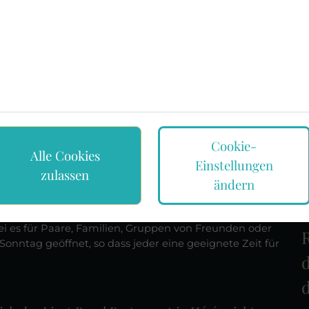
nnende Sehenswürdigkeiten. Die berühmte Fußgängerzone
 Geschäften, aber es gibt auch einen besonderen Ort, das
interessante Dinge und ist eine hervorragende Ergänzung
eeindruckend, da es in einem Gebäude aus dem letzten
 einer Reise in die Vergangenheit teilnehmen können.
m Hévíz? Besuchen Sie den
Cookie-
Alle Cookies
Einstellungen
zulassen
ändern
itzentrum in der Region, in dem Spaß und Adrenalin
D
00 Quadratmeter und ist ein ideales Ausflugsziel für Jung
 sei es für Paare, Familien, Gruppen von Freunden oder
R
onntag geöffnet, so dass jeder eine geeignete Zeit für
d
d