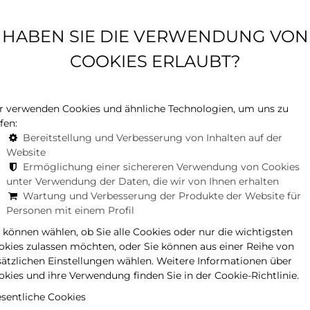
B
it anerkannt ist, ist nicht nur aus diesem Grund berühmt.
HABEN SIE DIE VERWENDUNG VON
B
en, also lassen Sie sich von uns in die Welt der
benteuerparks, Lebkuchenhäuser sind nur einige der
COOKIES ERLAUBT?
nd erwarten.
r verwenden Cookies und ähnliche Technologien, um uns zu
S
fen:
Bereitstellung und Verbesserung von Inhalten auf der
Website
Ermöglichung einer sichereren Verwendung von Cookies
unter Verwendung der Daten, die wir von Ihnen erhalten
Wartung und Verbesserung der Produkte der Website für
Personen mit einem Profil
e können wählen, ob Sie alle Cookies oder nur die wichtigsten
okies zulassen möchten, oder Sie können aus einer Reihe von
sätzlichen Einstellungen wählen. Weitere Informationen über
okies und ihre Verwendung finden Sie in der Cookie-Richtlinie.
sentliche Cookies