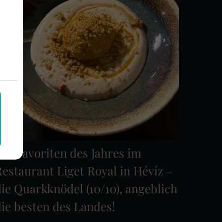
ie Favoriten des Jahres im
estaurant Liget Royal in Hévíz –
ie Quarkknödel (10/10), angeblich
ie besten des Landes!