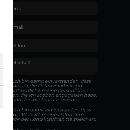
Name
E-mail
Telefon
Botschaft
Ich bin damit einverstanden, dass
der für die Datenverarbeitung
Verantwortliche meine persönlichen
Daten, die ich soeben angegeben habe,
gemäß den Bestimmungen der
Ich bin damit einverstanden, dass
die Website meine Daten zum
Zweck der Kontaktaufnahme speichert.