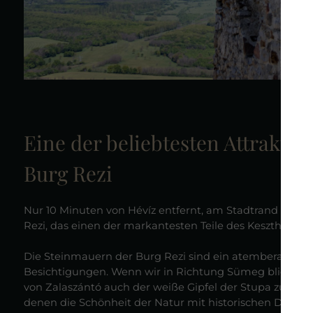
Eine der beliebtesten Attraktio
Burg Rezi
Nur 10 Minuten von Hévíz entfernt, am Stadtrand von Rez
Rezi, das einen der markantesten Teile des Keszthely-P
Die Steinmauern der Burg Rezi sind ein atemberaubende
Besichtigungen. Wenn wir in Richtung Sümeg blicken,
von Zalaszántó auch der weiße Gipfel der Stupa zu sehen 
denen die Schönheit der Natur mit historischen Denkmäl