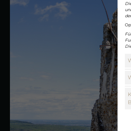
Di
unb
de
Op
Fü
Fu
Di
W
W
K
B