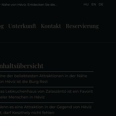
HU
EN
DE
Sehenswürdigkeiten in der Nähe von Hévíz: Entdecken Sie die Sehenswürdigkeiten in der Nähe von Lake Town.
og
Unterkunft
Kontakt
Reservierung
nhaltsübersicht
ine der beliebtesten Attraktionen in der Nähe
on Hévíz ist die Burg Rezi
as Lebkuchenhaus von Zalaszántó ist ein Favorit
ieler Menschen in Hévíz
enn es eine Attraktion in der Gegend von Hévíz
st, darf Keszthely nicht fehlen