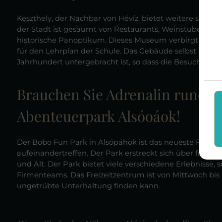
Keszthely, der Nachbar von Hévíz, bietet weitere spa
der Stadt ist gesäumt von Restaurants, Weinstuben und
historische Panoptikum. Dieses Museum verbirgt viele 
für den Lehrplan der Schule. Das Gebäude selbst ist b
Jahrhundert untergebracht ist, so dass die Besucher an
Brauchen Sie Adrenalin rund u
Abenteuerpark Alsóoáok!
Der Bobo Fun Park in Alsópáhok ist das neueste Freize
aufeinandertreffen. Der Park erstreckt sich über fast 30
und Alt. Der Park bietet viele verschiedene Erlebnisse,
Firmenteams. Das Freizeitzentrum ist von Mittwoch bis S
ungetrübte Unterhaltung finden kann.