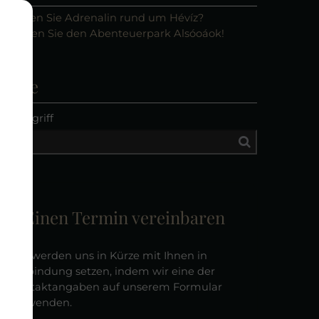
rauchen Sie Adrenalin rund um Hévíz?
esuchen Sie den Abenteuerpark Alsóoáok!
Suche
uchbegriff
Einen Termin vereinbaren
Wir werden uns in Kürze mit Ihnen in
Verbindung setzen, indem wir eine der
Kontaktangaben auf unserem Formular
verwenden.