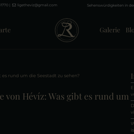
81770
|
ligetheviz@gmail.com
arte
Galerie
Bl
I
t es rund um die Seestadt zu sehen?
E
e von Hévíz: Was gibt es rund um
v
D
v
W
i